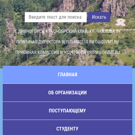
Искать
Г. ДИВНОГОРСК, КРАСНОЯРСКИЙ КРАЙ, УЛ. ЧКАЛОВА 59
ПРИЕМНАЯ ДИРЕКТОРА 8(391)4433110
INFO@DIVMT.RU
ПРИЕМНАЯ КОМИССИЯ 8(902)9104459
PRIEM@DIVMT.RU
ГЛАВНАЯ
ОБ ОРГАНИЗАЦИИ
ПОСТУПАЮЩЕМУ
СТУДЕНТУ