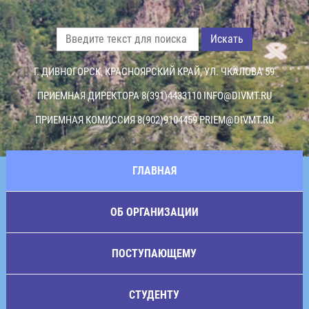
Искать
Г. ДИВНОГОРСК, КРАСНОЯРСКИЙ КРАЙ, УЛ. ЧКАЛОВА 59
ПРИЕМНАЯ ДИРЕКТОРА 8(391)4433110
INFO@DIVMT.RU
ПРИЕМНАЯ КОМИССИЯ 8(902)9104459
PRIEM@DIVMT.RU
ГЛАВНАЯ
ОБ ОРГАНИЗАЦИИ
ПОСТУПАЮЩЕМУ
СТУДЕНТУ