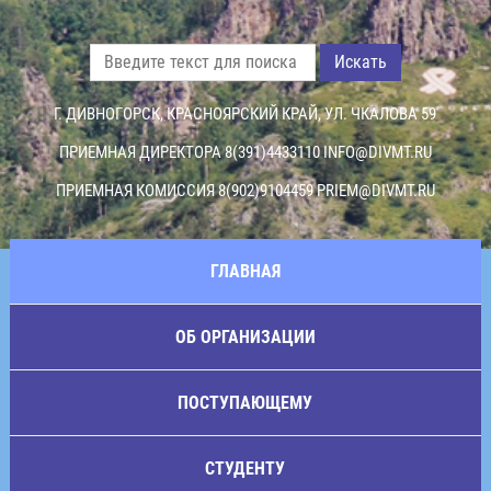
Искать
Г. ДИВНОГОРСК, КРАСНОЯРСКИЙ КРАЙ, УЛ. ЧКАЛОВА 59
ПРИЕМНАЯ ДИРЕКТОРА 8(391)4433110
INFO@DIVMT.RU
ПРИЕМНАЯ КОМИССИЯ 8(902)9104459
PRIEM@DIVMT.RU
ГЛАВНАЯ
ОБ ОРГАНИЗАЦИИ
ПОСТУПАЮЩЕМУ
СТУДЕНТУ