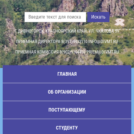
Искать
Г. ДИВНОГОРСК, КРАСНОЯРСКИЙ КРАЙ, УЛ. ЧКАЛОВА 59
ПРИЕМНАЯ ДИРЕКТОРА 8(391)4433110
INFO@DIVMT.RU
ПРИЕМНАЯ КОМИССИЯ 8(902)9104459
PRIEM@DIVMT.RU
ГЛАВНАЯ
ОБ ОРГАНИЗАЦИИ
ПОСТУПАЮЩЕМУ
СТУДЕНТУ