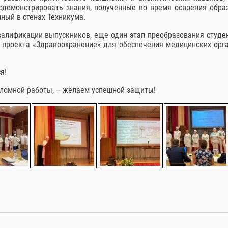
одемонстрировать знания, полученные во время освоения обра
ный в стенах Техникума.
алификации выпускников, еще один этап преобразования студе
о проекта «Здравоохранение» для обеспечения медицинских орг
я!
пломной работы, – желаем успешной защиты!