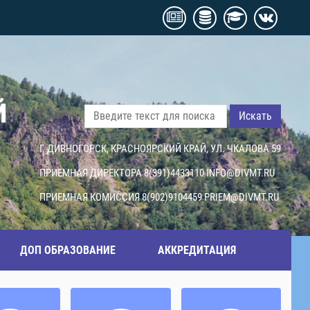
Й
Искать
Г. ДИВНОГОРСК, КРАСНОЯРСКИЙ КРАЙ, УЛ. ЧКАЛОВА 59
ПРИЕМНАЯ ДИРЕКТОРА 8(391)4433110
INFO@DIVMT.RU
ПРИЕМНАЯ КОМИССИЯ 8(902)9104459
PRIEM@DIVMT.RU
ДОП ОБРАЗОВАНИЕ
АККРЕДИТАЦИЯ