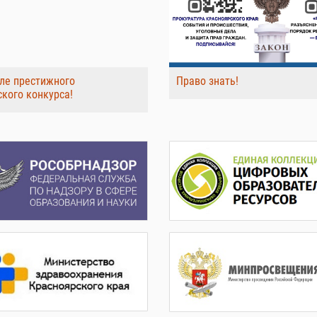
ле престижного
Право знать!
ского конкурса!