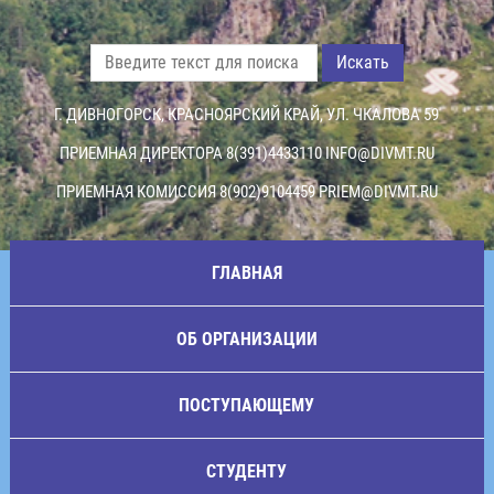
Искать
Г. ДИВНОГОРСК, КРАСНОЯРСКИЙ КРАЙ, УЛ. ЧКАЛОВА 59
ПРИЕМНАЯ ДИРЕКТОРА 8(391)4433110
INFO@DIVMT.RU
ПРИЕМНАЯ КОМИССИЯ 8(902)9104459
PRIEM@DIVMT.RU
ГЛАВНАЯ
ОБ ОРГАНИЗАЦИИ
ПОСТУПАЮЩЕМУ
СТУДЕНТУ