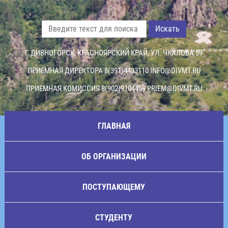
Искать
Г. ДИВНОГОРСК, КРАСНОЯРСКИЙ КРАЙ, УЛ. ЧКАЛОВА 59
ПРИЕМНАЯ ДИРЕКТОРА 8(391)4433110
INFO@DIVMT.RU
ПРИЕМНАЯ КОМИССИЯ 8(902)9104459
PRIEM@DIVMT.RU
ГЛАВНАЯ
ОБ ОРГАНИЗАЦИИ
ПОСТУПАЮЩЕМУ
СТУДЕНТУ