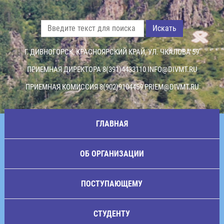
Искать
Г. ДИВНОГОРСК, КРАСНОЯРСКИЙ КРАЙ, УЛ. ЧКАЛОВА 59
ПРИЕМНАЯ ДИРЕКТОРА 8(391)4433110
INFO@DIVMT.RU
ПРИЕМНАЯ КОМИССИЯ 8(902)9104459
PRIEM@DIVMT.RU
ГЛАВНАЯ
ОБ ОРГАНИЗАЦИИ
ПОСТУПАЮЩЕМУ
СТУДЕНТУ