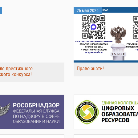
26 мая 2026
ле престижного
Право знать!
ского конкурса!