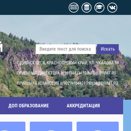
Й
Искать
Г. ДИВНОГОРСК, КРАСНОЯРСКИЙ КРАЙ, УЛ. ЧКАЛОВА 59
ПРИЕМНАЯ ДИРЕКТОРА 8(391)4433110
INFO@DIVMT.RU
ПРИЕМНАЯ КОМИССИЯ 8(902)9104459
PRIEM@DIVMT.RU
ДОП ОБРАЗОВАНИЕ
АККРЕДИТАЦИЯ