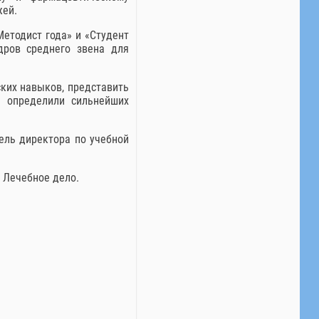
жей.
Методист года» и «Студент
дров среднего звена для
ких навыков, представить
е определили сильнейших
ель директора по учебной
 Лечебное дело.