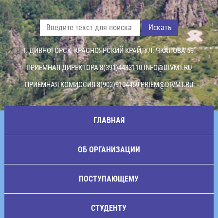
Искать
Г. ДИВНОГОРСК, КРАСНОЯРСКИЙ КРАЙ, УЛ. ЧКАЛОВА 59
ПРИЕМНАЯ ДИРЕКТОРА 8(391)4433110
INFO@DIVMT.RU
ПРИЕМНАЯ КОМИССИЯ 8(902)9104459
PRIEM@DIVMT.RU
ГЛАВНАЯ
ОБ ОРГАНИЗАЦИИ
ПОСТУПАЮЩЕМУ
СТУДЕНТУ