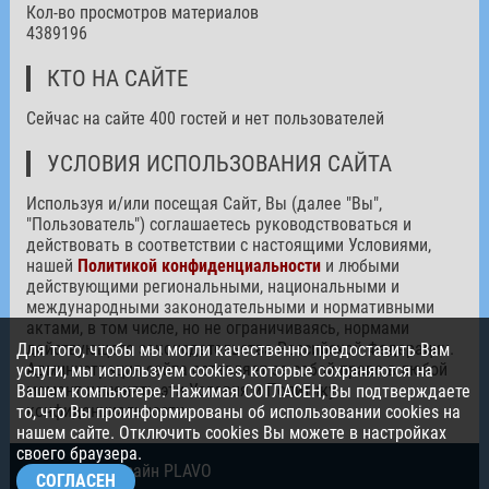
Кол-во просмотров материалов
4389196
КТО НА САЙТЕ
Сейчас на сайте 400 гостей и нет пользователей
УСЛОВИЯ ИСПОЛЬЗОВАНИЯ САЙТА
Используя и/или посещая Сайт, Вы (далее "Вы",
"Пользователь") соглашаетесь руководствоваться и
действовать в соответствии с настоящими Условиями,
нашей
Политикой конфиденциальности
и любыми
действующими региональными, национальными и
международными законодательными и нормативными
актами, в том числе, но не ограничиваясь, нормами
действующего законодательства Российской Федерации.
Для того, чтобы мы могли качественно предоставить Вам
Администрация сайта оставляет за собой право в любой
услуги, мы используем cookies, которые сохраняются на
момент изменять эти Условия и Политику
Вашем компьютере. Нажимая СОГЛАСЕН, Вы подтверждаете
конфиденциальности.
то, что Вы проинформированы об использовании cookies на
нашем сайте. Отключить cookies Вы можете в настройках
своего браузера.
© 2026. Дизайн PLAVO
СОГЛАСЕН