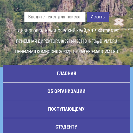
Искать
Г. ДИВНОГОРСК, КРАСНОЯРСКИЙ КРАЙ, УЛ. ЧКАЛОВА 59
ПРИЕМНАЯ ДИРЕКТОРА 8(391)4433110
INFO@DIVMT.RU
ПРИЕМНАЯ КОМИССИЯ 8(902)9104459
PRIEM@DIVMT.RU
ГЛАВНАЯ
ОБ ОРГАНИЗАЦИИ
ПОСТУПАЮЩЕМУ
СТУДЕНТУ