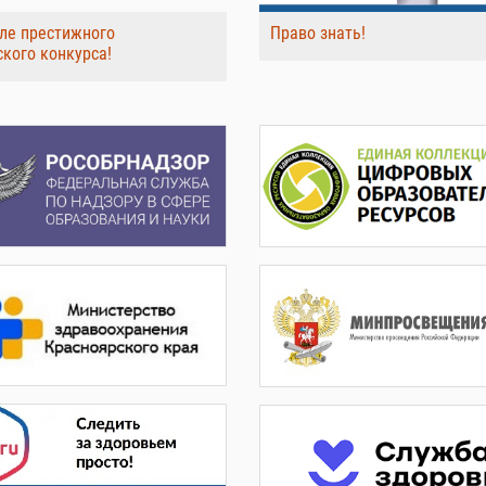
ле престижного
Право знать!
ского конкурса!