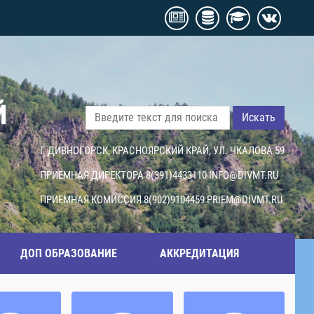
Й
Искать
Г. ДИВНОГОРСК, КРАСНОЯРСКИЙ КРАЙ, УЛ. ЧКАЛОВА 59
ПРИЕМНАЯ ДИРЕКТОРА 8(391)4433110
INFO@DIVMT.RU
ПРИЕМНАЯ КОМИССИЯ 8(902)9104459
PRIEM@DIVMT.RU
ДОП ОБРАЗОВАНИЕ
АККРЕДИТАЦИЯ