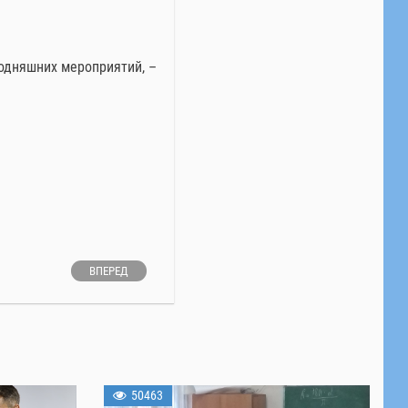
годняшних мероприятий, –
ВПЕРЕД
50463