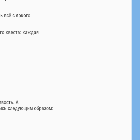
 всё с яркого
го квеста: каждая
вость. А
лись следующим образом: