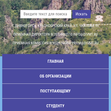
Искать
Г. ДИВНОГОРСК, КРАСНОЯРСКИЙ КРАЙ, УЛ. ЧКАЛОВА 59
ПРИЕМНАЯ ДИРЕКТОРА 8(391)4433110
INFO@DIVMT.RU
ПРИЕМНАЯ КОМИССИЯ 8(902)9104459
PRIEM@DIVMT.RU
ГЛАВНАЯ
ОБ ОРГАНИЗАЦИИ
ПОСТУПАЮЩЕМУ
СТУДЕНТУ