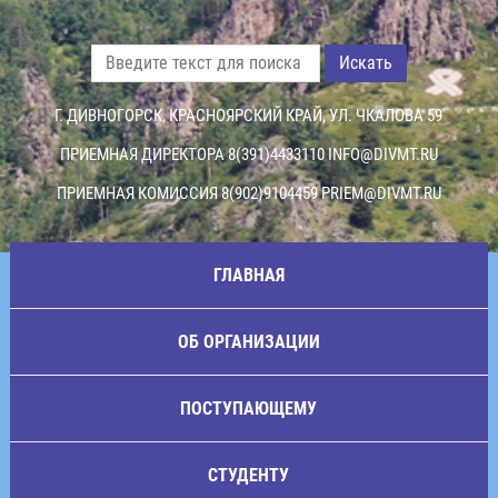
Искать
Г. ДИВНОГОРСК, КРАСНОЯРСКИЙ КРАЙ, УЛ. ЧКАЛОВА 59
ПРИЕМНАЯ ДИРЕКТОРА 8(391)4433110
INFO@DIVMT.RU
ПРИЕМНАЯ КОМИССИЯ 8(902)9104459
PRIEM@DIVMT.RU
ГЛАВНАЯ
ОБ ОРГАНИЗАЦИИ
ПОСТУПАЮЩЕМУ
СТУДЕНТУ