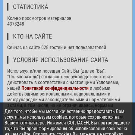
СТАТИСТИКА
Кол-во просмотров материалов
4378248
КТО НА САЙТЕ
Сейчас на сайте 628 гостей и нет пользователей
УСЛОВИЯ ИСПОЛЬЗОВАНИЯ САЙТА
Используя и/или посещая Сайт, Вы (далее "Вы",
"Пользователь") соглашаетесь руководствоваться и
действовать в соответствии с настоящими Условиями,
нашей
Политикой конфиденциальности
и любыми
действующими региональными, национальными и
международными законодательными и нормативными
актами, в том числе, но не ограничиваясь, нормами
действующего законодательства Российской Федерации.
Для того, чтобы мы могли качественно предоставить Вам
Администрация сайта оставляет за собой право в любой
услуги, мы используем cookies, которые сохраняются на
момент изменять эти Условия и Политику
Вашем компьютере. Нажимая СОГЛАСЕН, Вы подтверждаете
конфиденциальности.
то, что Вы проинформированы об использовании cookies на
нашем сайте. Отключить cookies Вы можете в настройках