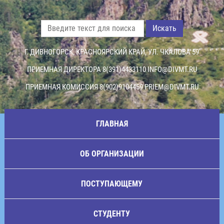
Искать
Г. ДИВНОГОРСК, КРАСНОЯРСКИЙ КРАЙ, УЛ. ЧКАЛОВА 59
ПРИЕМНАЯ ДИРЕКТОРА 8(391)4433110
INFO@DIVMT.RU
ПРИЕМНАЯ КОМИССИЯ 8(902)9104459
PRIEM@DIVMT.RU
ГЛАВНАЯ
ОБ ОРГАНИЗАЦИИ
ПОСТУПАЮЩЕМУ
СТУДЕНТУ