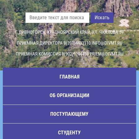
Искать
Г. ДИВНОГОРСК, КРАСНОЯРСКИЙ КРАЙ, УЛ. ЧКАЛОВА 59
ПРИЕМНАЯ ДИРЕКТОРА 8(391)4433110
INFO@DIVMT.RU
ПРИЕМНАЯ КОМИССИЯ 8(902)9104459
PRIEM@DIVMT.RU
ГЛАВНАЯ
ОБ ОРГАНИЗАЦИИ
ПОСТУПАЮЩЕМУ
СТУДЕНТУ