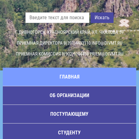
Искать
Г. ДИВНОГОРСК, КРАСНОЯРСКИЙ КРАЙ, УЛ. ЧКАЛОВА 59
ПРИЕМНАЯ ДИРЕКТОРА 8(391)4433110
INFO@DIVMT.RU
ПРИЕМНАЯ КОМИССИЯ 8(902)9104459
PRIEM@DIVMT.RU
ГЛАВНАЯ
ОБ ОРГАНИЗАЦИИ
ПОСТУПАЮЩЕМУ
СТУДЕНТУ