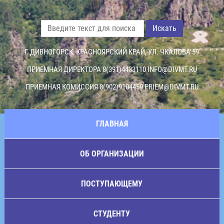
Искать
Г. ДИВНОГОРСК, КРАСНОЯРСКИЙ КРАЙ, УЛ. ЧКАЛОВА 59
ПРИЕМНАЯ ДИРЕКТОРА 8(391)4433110
INFO@DIVMT.RU
ПРИЕМНАЯ КОМИССИЯ 8(902)9104459
PRIEM@DIVMT.RU
ГЛАВНАЯ
ОБ ОРГАНИЗАЦИИ
ПОСТУПАЮЩЕМУ
СТУДЕНТУ