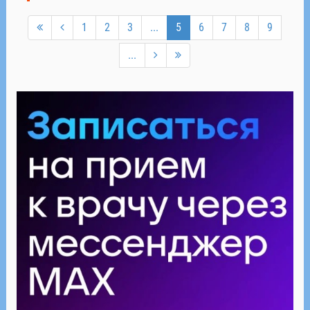
1
2
3
...
5
6
7
8
9
...