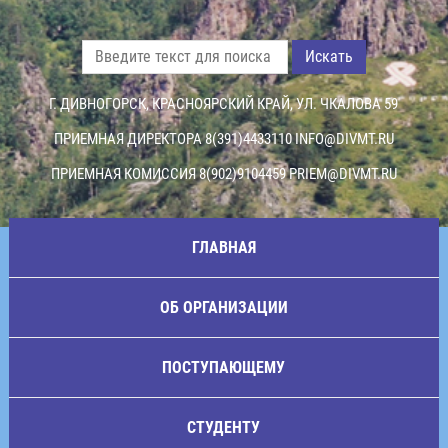
Искать
Г. ДИВНОГОРСК, КРАСНОЯРСКИЙ КРАЙ, УЛ. ЧКАЛОВА 59
ПРИЕМНАЯ ДИРЕКТОРА 8(391)4433110
INFO@DIVMT.RU
ПРИЕМНАЯ КОМИССИЯ 8(902)9104459
PRIEM@DIVMT.RU
ГЛАВНАЯ
ОБ ОРГАНИЗАЦИИ
ПОСТУПАЮЩЕМУ
СТУДЕНТУ