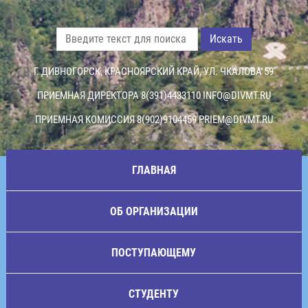
Искать
Г. ДИВНОГОРСК, КРАСНОЯРСКИЙ КРАЙ, УЛ. ЧКАЛОВА 59
ПРИЕМНАЯ ДИРЕКТОРА 8(391)4433110
INFO@DIVMT.RU
ПРИЕМНАЯ КОМИССИЯ 8(902)9104459
PRIEM@DIVMT.RU
ГЛАВНАЯ
ОБ ОРГАНИЗАЦИИ
ПОСТУПАЮЩЕМУ
СТУДЕНТУ